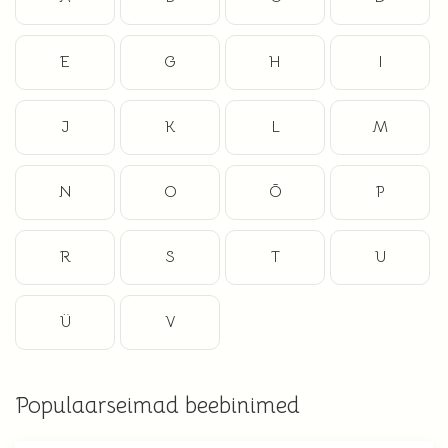
E
G
H
I
J
K
L
M
N
O
Õ
P
R
S
T
U
Ü
V
Populaarseimad beebinimed