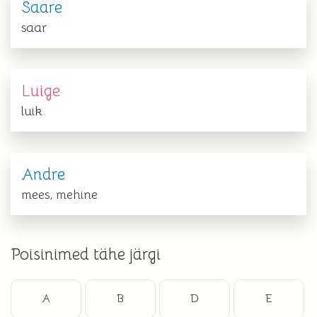
Saare
saar
Luige
luik
Andre
mees, mehine
Poisinimed tähe järgi
A
B
D
E