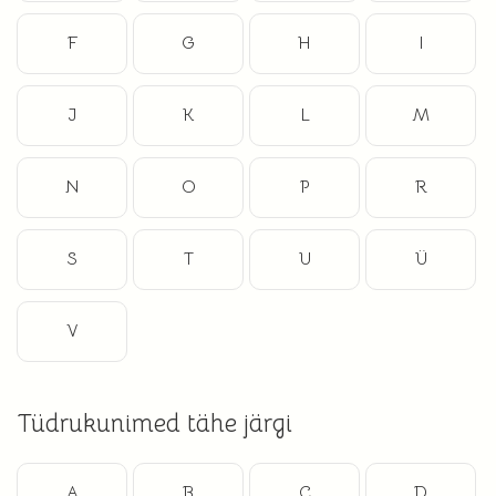
F
G
H
I
J
K
L
M
N
O
P
R
S
T
U
Ü
V
Tüdrukunimed tähe järgi
A
B
C
D