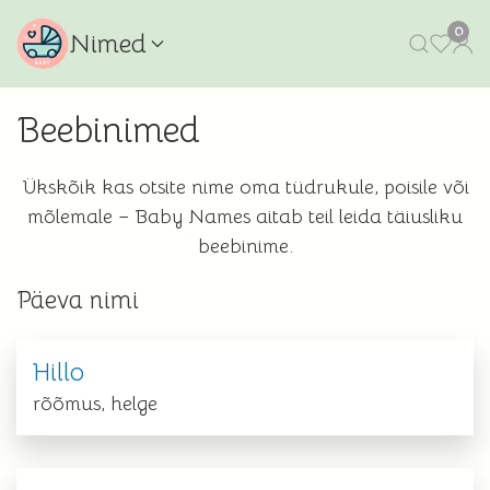
0
Nimed
Beebinimed
Ükskõik kas otsite nime oma tüdrukule, poisile või
mõlemale – Baby Names aitab teil leida täiusliku
beebinime.
Päeva nimi
Hillo
rõõmus, helge