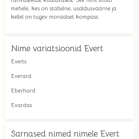
rahvuslikust kuuluvusest. See nimi sobib
mehele, kes on stabiilne, usaldusväärne ja
kellel on tugev moraalset kompass.
Nime variatsioonid Evert
Everts
Everard
Eberhard
Evardas
Sarnased nimed nimele Evert