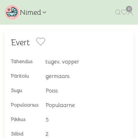
0
Nimed
Evert
tugev, vapper
Tähendus
germaani
Päritolu
Poiss
Sugu
Populaarne
Populaarsus
5
Pikkus
2
Silbid