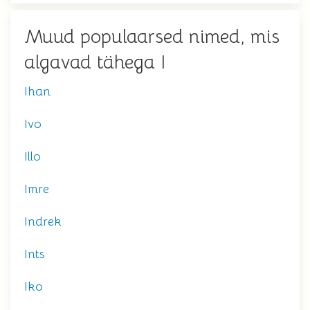
Muud populaarsed nimed, mis
algavad tähega I
Ihan
Ivo
Illo
Imre
Indrek
Ints
Iko