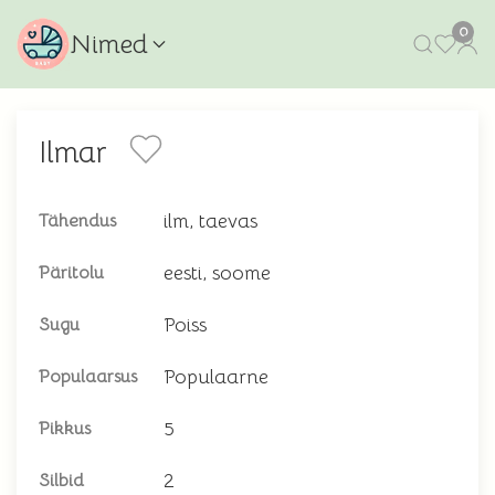
0
Nimed
Ilmar
ilm, taevas
Tähendus
eesti, soome
Päritolu
Poiss
Sugu
Populaarne
Populaarsus
5
Pikkus
2
Silbid