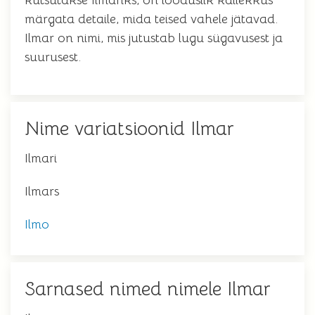
kutsutakse Ilmariks, on looduslik kallekkus
märgata detaile, mida teised vahele jätavad.
Ilmar on nimi, mis jutustab lugu sügavusest ja
suurusest.
Nime variatsioonid Ilmar
Ilmari
Ilmars
Ilmo
Sarnased nimed nimele Ilmar