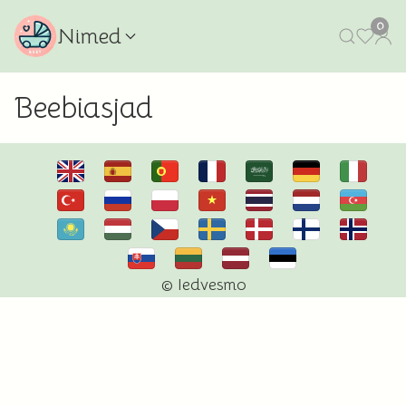
0
Nimed
Beebiasjad
© Iedvesmo