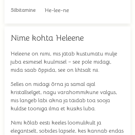
He-lee-ne
Silbitamine
Nime kohta Heleene
Heleene on nimi, mis jätab kustumatu mulje
juba esimesel kuulmisel – see pole midagi,
mida saab õppida, see on lihtsalt nii.
Selles on midagi õrna ja samal ajal
kristallselget, nagu varahommikune valgus,
mis langeb läbi akna ja täidab toa sooja
kuldse tooniga ilma et küsiks luba.
Nimi kõlab eesti keeles loomulikult ja
elegantselt, sobides lapsele, kes kannab endas