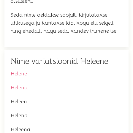
otsusteni.
Seda nime öeldakse soojalt, kirjutatakse
uhkusega ja kantakse läbi kogu elu selgelt
ning ehedalt, nagu seda kandev inimene ise.
Nime variatsioonid Heleene
Helene
Helena
Heleen
Helenа
Heleenа