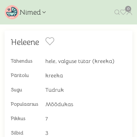
0
Nimed
Heleene
hele, valguse tütar (kreeka)
Tähendus
kreeka
Päritolu
Tüdruk
Sugu
Mõõdukas
Populaarsus
7
Pikkus
3
Silbid