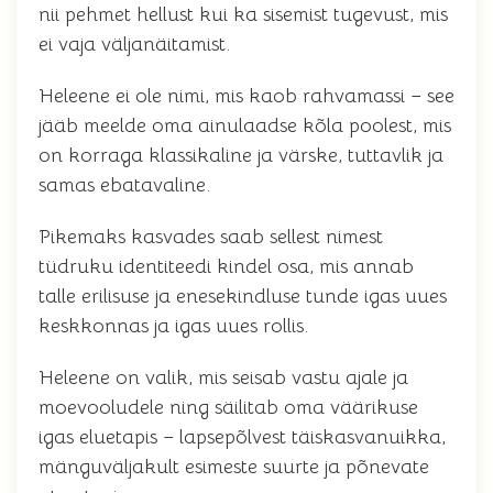
nii pehmet hellust kui ka sisemist tugevust, mis
ei vaja väljanäitamist.
Heleene ei ole nimi, mis kaob rahvamassi – see
jääb meelde oma ainulaadse kõla poolest, mis
on korraga klassikaline ja värske, tuttavlik ja
samas ebatavaline.
Pikemaks kasvades saab sellest nimest
tüdruku identiteedi kindel osa, mis annab
talle erilisuse ja enesekindluse tunde igas uues
keskkonnas ja igas uues rollis.
Heleene on valik, mis seisab vastu ajale ja
moevooludele ning säilitab oma väärikuse
igas eluetapis – lapsepõlvest täiskasvanuikka,
mänguväljakult esimeste suurte ja põnevate