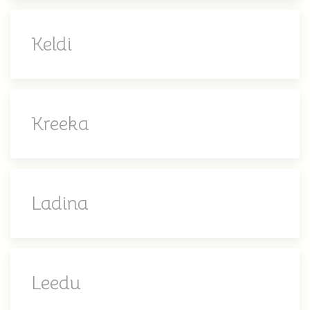
Keldi
Kreeka
Ladina
Leedu