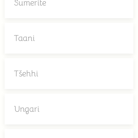
Sumerite
Taani
Tšehhi
Ungari