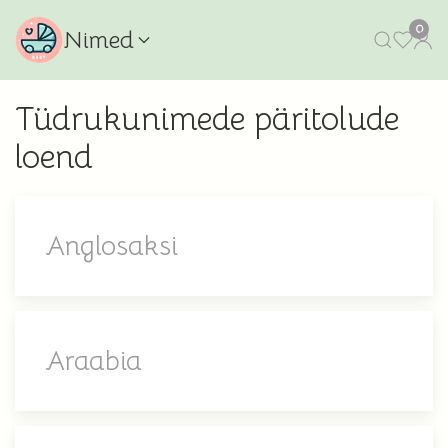
0
Nimed
Tüdrukunimede päritolude
loend
Anglosaksi
Araabia