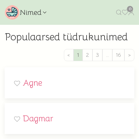
0
Nimed
Populaarsed tüdrukunimed
<
1
2
3
…
16
>
Agne
Dagmar