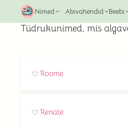
Nimed
Abivahendid
Beebi
Tüdrukunimed, mis algav
Roome
Renate