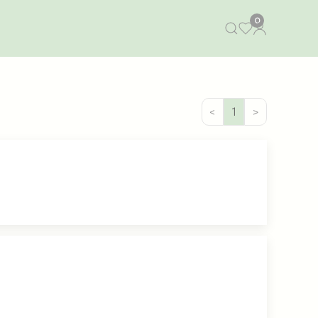
0
<
1
>