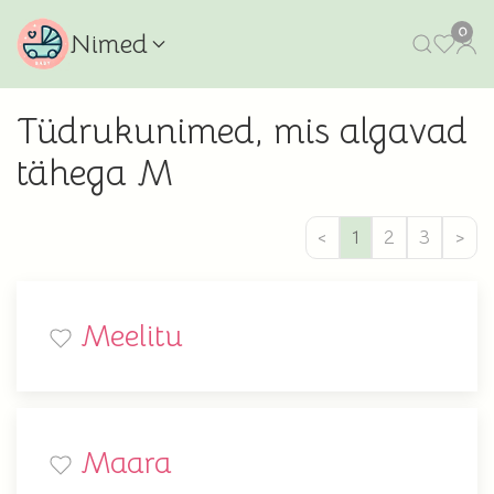
0
Nimed
Tüdrukunimed, mis algavad
tähega M
<
1
2
3
>
Meelitu
Maara