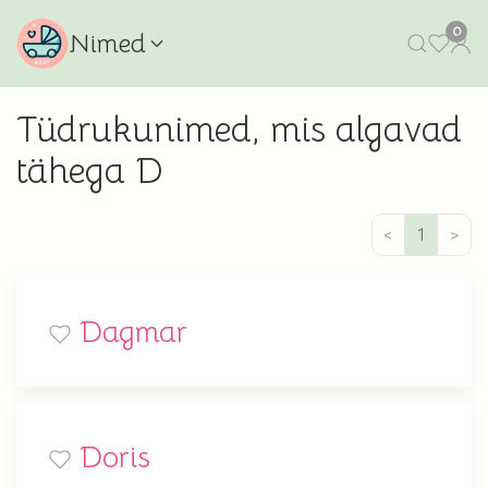
0
Nimed
Tüdrukunimed, mis algavad
tähega D
<
1
>
Dagmar
Doris