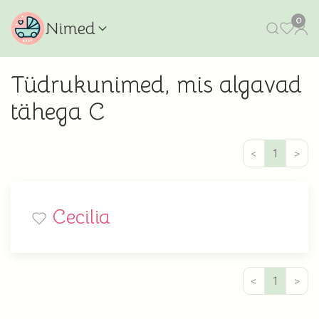
0
Nimed
Tüdrukunimed, mis algavad
tähega C
<
1
>
Cecilia
<
1
>