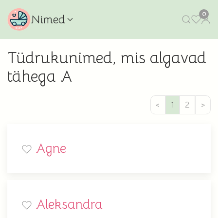
0
Nimed
Tüdrukunimed, mis algavad
tähega A
<
1
2
>
Agne
Aleksandra