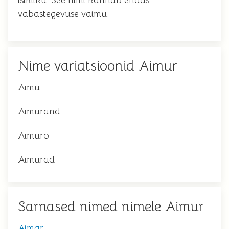
isikliku. See nimi kannab endas
vabastegevuse vaimu.
Nime variatsioonid Aimur
Aimu
Aimurand
Aimuro
Aimurad
Sarnased nimed nimele Aimur
Aimar