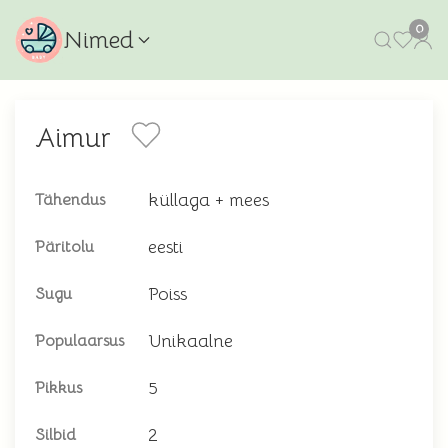
0
Nimed
Aimur
küllaga + mees
Tähendus
eesti
Päritolu
Poiss
Sugu
Unikaalne
Populaarsus
5
Pikkus
2
Silbid