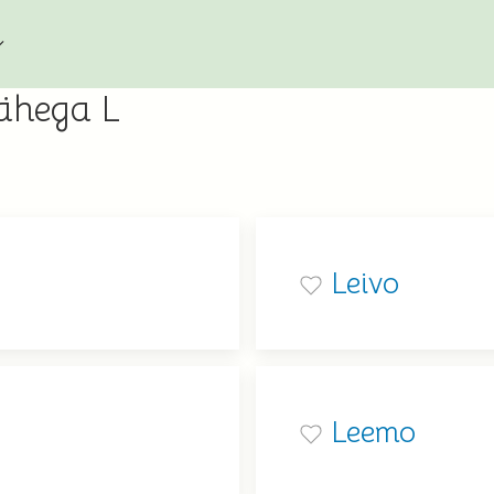
tähega L
Leivo
Leemo