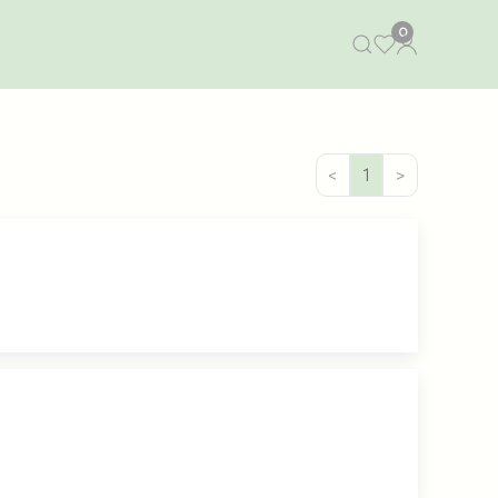
0
<
1
>