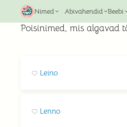
Nimed
Abivahendid
Beebi
Poisinimed, mis algavad 
Leino
Lenno