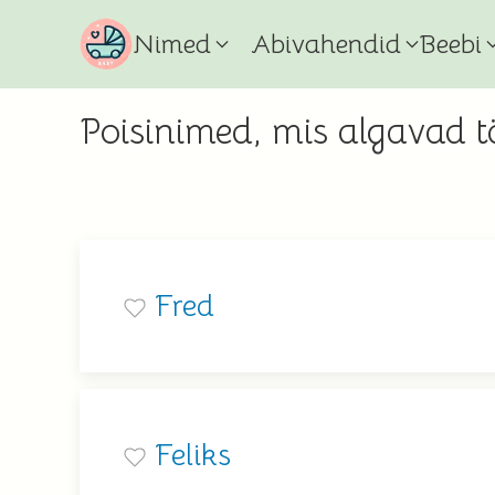
Nimed
Abivahendid
Beebi
Poisinimed, mis algavad 
Fred
Feliks