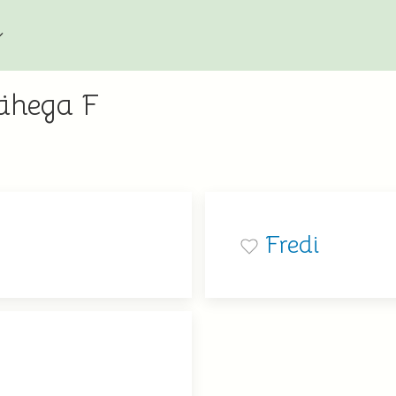
tähega F
Fredi