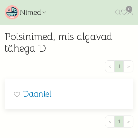
0
Nimed
Poisinimed, mis algavad
tähega D
<
1
>
Daaniel
<
1
>